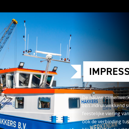
IMPRESS
De nauwe samenwerki
een indrukwekkend su
feestelijke viering v
ook de verbinding tus