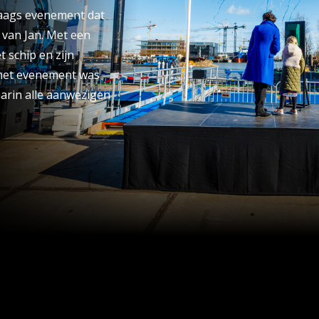
aags evenement dat
 van Jan. Met een
 schip en zijn
 het evenement was
arin alle aanwezigen