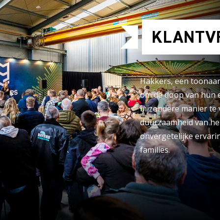
KLANTV
Hakkers, een toonaan
om de doop van hun e
bijzondere manier te
duurzaamheid van het
onvergetelijke ervar
families.